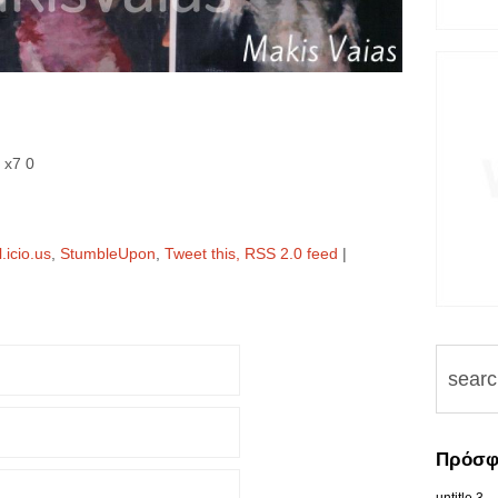
 x7 0
.icio.us
,
StumbleUpon
,
Tweet this,
RSS 2.0 feed
|
Πρόσφ