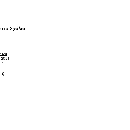
ατα Σχόλια
2020
 2014
14
ις