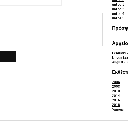
untitle 3
untitle 1
untitle 2
untitle 6
untitle 5
Πρόσφ
Αρχείο
February 
November
August 20
Εκθέσε
2006
2008
2010
2014
2016
2018
Various